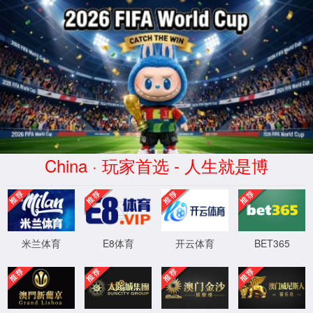
AC米兰(CHN)官网-Milan
Brand
网站首页
HOME
关于AC米兰官网站入口
ABOUT US
产品中心
PRODUCT