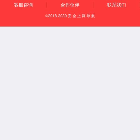
新闻资讯
公司资讯
技术资讯
行业资讯
服务中心
售后服务
观光车租赁
锂电新能源
定制生产
联系我们
AC米兰官网站入口
全国客服热线：
0851-88255200
林经理