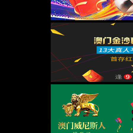
CASE
新闻资讯
NEWS
服务中心
SERVICE
联系我们
MESSAGE
超越自我、追求卓越，致力于中国新能源
Committed to the development of the world's new ener