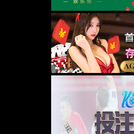
关于AC米兰官网站入口
荣誉证书
领域优势
产品中心
电动观光车
燃油观光车
观光小火车
观光老爷车
电动巡逻车
电动消防车
特种改装车
卡通车系列
游园车系列
案例中心
新闻资讯
公司资讯
技术资讯
行业资讯