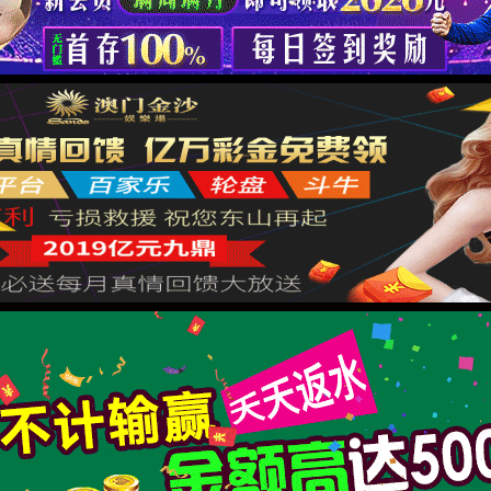
事业的发展！
gy industry!