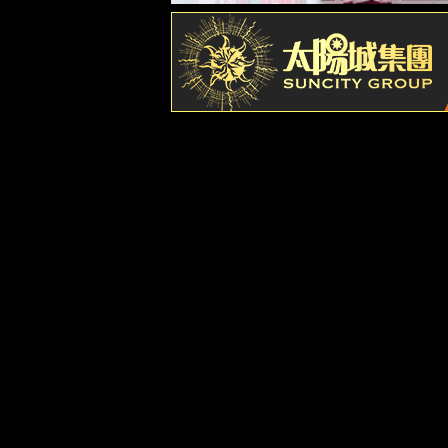
服务中心
售后服务
观光车租赁
锂电新能源
定制生产
联系我们
AC米兰官网站入口
全国客服热线：
0851-88255200
林经理
曾总