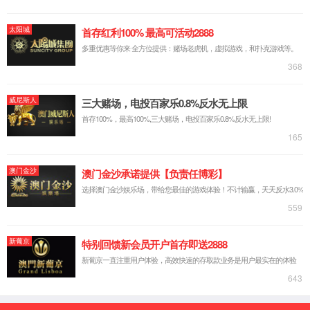
事业的发展！
Committed to the development of the world's new
energy industry!
关于AC米兰官网站入口
荣誉证书
领域优势
产品中心
电动观光车
燃油观光车
观光小火车
观光老爷车
电动巡逻车
电动消防车
特种改装车
卡通车系列
游园车系列
案例中心