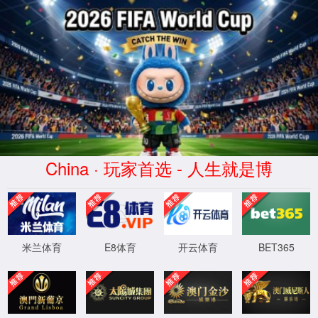
AC米兰(CHN)官网-Milan
Brand
网站首页
HOME
关于AC米兰官网站入口
ABOUT US
产品中心
PRODUCT