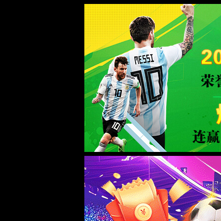
AC米兰(CHN)官网-Milan Bran
网站首页
HOME
关于AC米兰官网站入口
ABOUT US
产品中心
PRODUCT
案例中心