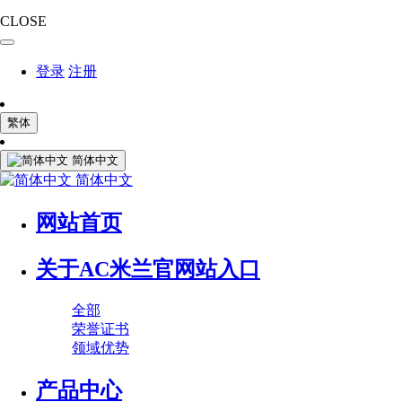
CLOSE
登录
注册
繁体
简体中文
简体中文
网站首页
关于AC米兰官网站入口
全部
荣誉证书
领域优势
产品中心