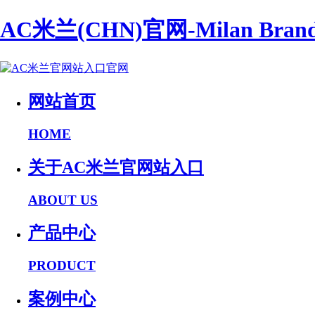
AC米兰(CHN)官网-Milan Bran
网站首页
HOME
关于AC米兰官网站入口
ABOUT US
产品中心
PRODUCT
案例中心