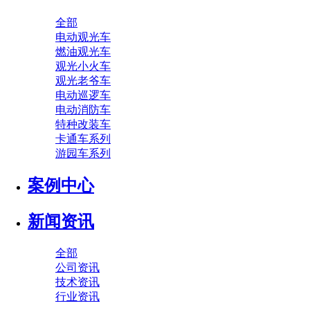
全部
电动观光车
燃油观光车
观光小火车
观光老爷车
电动巡逻车
电动消防车
特种改装车
卡通车系列
游园车系列
案例中心
新闻资讯
全部
公司资讯
技术资讯
行业资讯