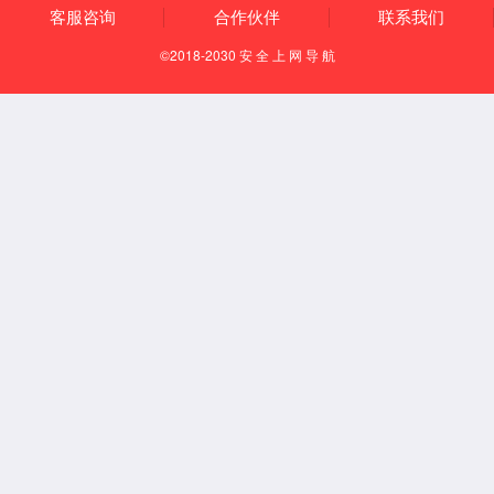
游园车系列
案例中心
新闻资讯
公司资讯
技术资讯
行业资讯
服务中心
售后服务
观光车租赁
锂电新能源
定制生产
联系我们
AC米兰官网站入口
全国客服热线：
0851-88255200