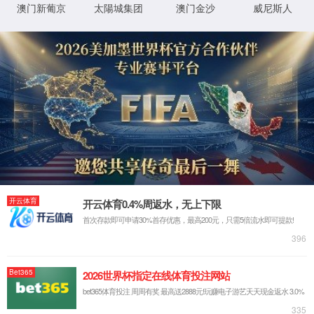
PRODUCT
案例中心
CASE
新闻资讯
NEWS
服务中心
SERVICE
联系我们
MESSAGE