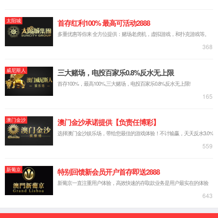
超越自我、追求卓越，致力于中国新能源
事业的发展！
Committed to the development of the world's new
energy industry!
关于AC米兰官网站入口
荣誉证书
领域优势
产品中心
电动观光车
燃油观光车
观光小火车
观光老爷车
电动巡逻车
电动消防车
特种改装车
卡通车系列
游园车系列