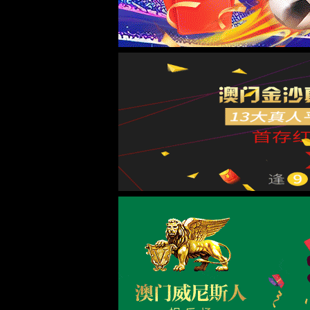
案例中心
CASE
新闻资讯
NEWS
服务中心
SERVICE
联系我们
MESSAGE
超越自我、追求卓越，致力于中国新能源