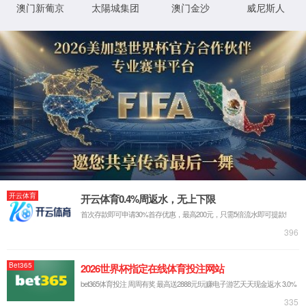
案例中心
CASE
新闻资讯
NEWS
服务中心
SERVICE
联系我们
MESSAGE
超越自我、追求卓越，致力于中国新能源