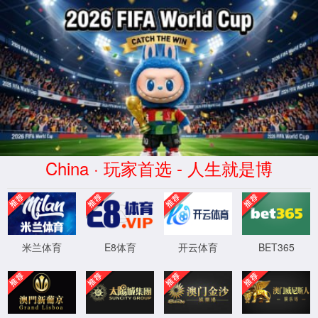
AC米兰(CHN)官网-Milan
Brand
网站首页
HOME
关于AC米兰官网站入口
ABOUT US
产品中心
PRODUCT