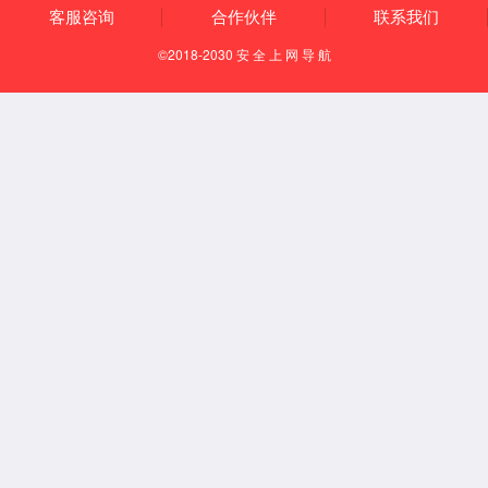
卡通车系列
游园车系列
案例中心
新闻资讯
公司资讯
技术资讯
行业资讯
服务中心
售后服务
观光车租赁
锂电新能源
定制生产
联系我们
AC米兰官网站入口
全国客服热线：
0851-88255200