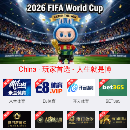
AC米兰(CHN)官网-Milan
Brand
网站首页
HOME
关于AC米兰官网站入口
ABOUT US
产品中心
PRODUCT