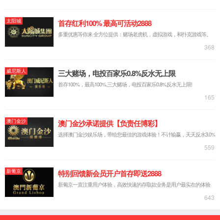
事业的发展！
Committed to the development of the world's new
energy industry!
关于AC米兰官网站入口
荣誉证书
领域优势
产品中心
电动观光车
燃油观光车
观光小火车
观光老爷车
电动巡逻车
电动消防车
特种改装车
卡通车系列
游园车系列
案例中心