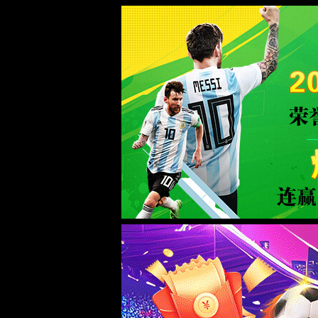
AC米兰(CHN)官网-Milan Bran
网站首页
HOME
关于AC米兰官网站入口
ABOUT US
产品中心
PRODUCT
案例中心