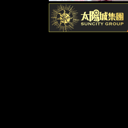
服务中心
售后服务
观光车租赁
锂电新能源
定制生产
联系我们
AC米兰官网站入口
全国客服热线：
0851-88255200
林经理
曾总