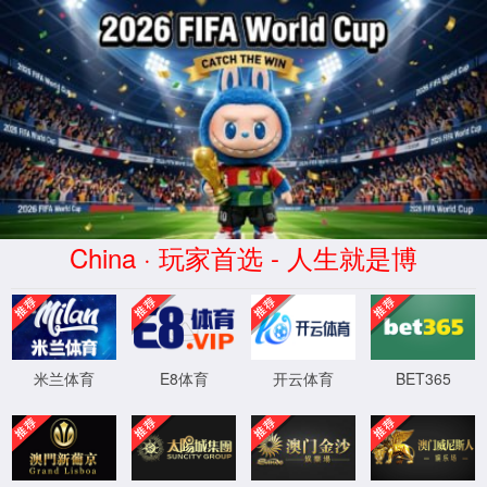
AC米兰(CHN)官网-Milan
Brand
网站首页
HOME
关于AC米兰官网站入口
ABOUT US
产品中心
PRODUCT