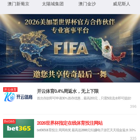
案例中心
CASE
新闻资讯
NEWS
服务中心
SERVICE
联系我们
MESSAGE
超越自我、追求卓越，致力于中国新能源