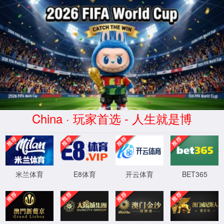
AC米兰(CHN)官网-Milan
Brand
网站首页
HOME
关于AC米兰官网站入口
ABOUT US
产品中心
PRODUCT