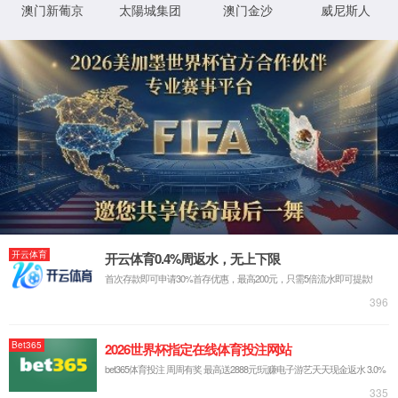
案例中心
CASE
新闻资讯
NEWS
服务中心
SERVICE
联系我们
MESSAGE
超越自我、追求卓越，致力于中国新能源