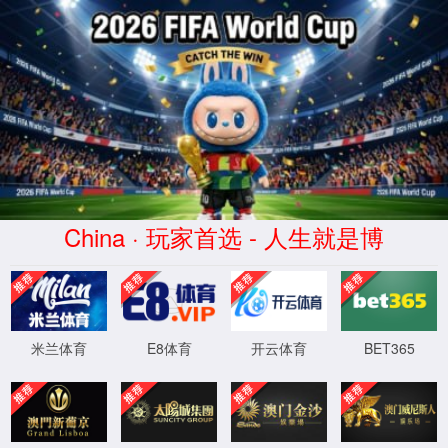
AC米兰(CHN)官网-Milan
Brand
网站首页
HOME
关于AC米兰官网站入口
ABOUT US
产品中心
PRODUCT