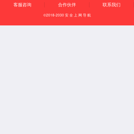
新闻资讯
公司资讯
技术资讯
行业资讯
服务中心
售后服务
观光车租赁
锂电新能源
定制生产
联系我们
AC米兰官网站入口
全国客服热线：
0851-88255200
林经理