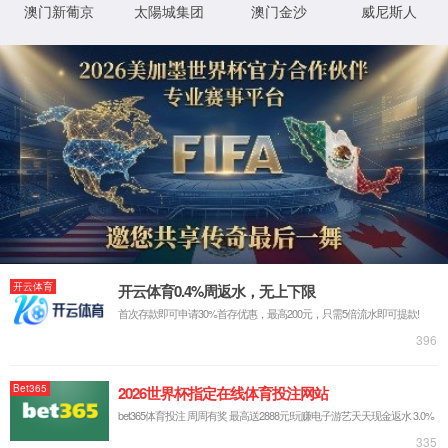
案例中心
CASE
新闻资讯
NEWS
服务中心
SERVICE
联系我们
MESSAGE
超越自我、追求卓越，致力于中国新能源