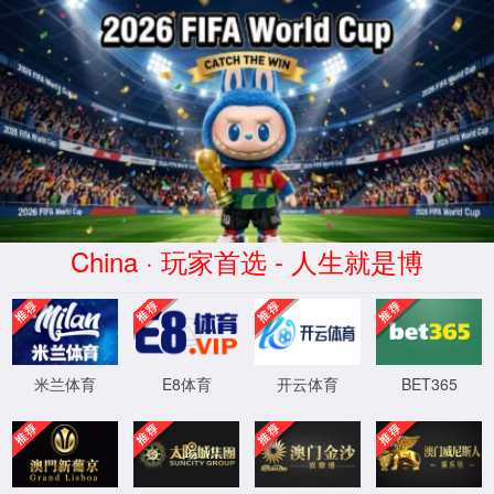
AC米兰(CHN)官网-Milan
Brand
网站首页
HOME
关于AC米兰官网站入口
ABOUT US
产品中心
PRODUCT