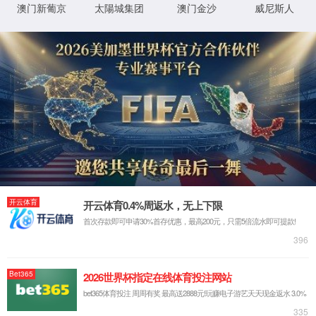
案例中心
CASE
新闻资讯
NEWS
服务中心
SERVICE
联系我们
MESSAGE
超越自我、追求卓越，致力于中国新能源