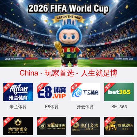
AC米兰(CHN)官网-Milan
Brand
网站首页
HOME
关于AC米兰官网站入口
ABOUT US
产品中心
PRODUCT