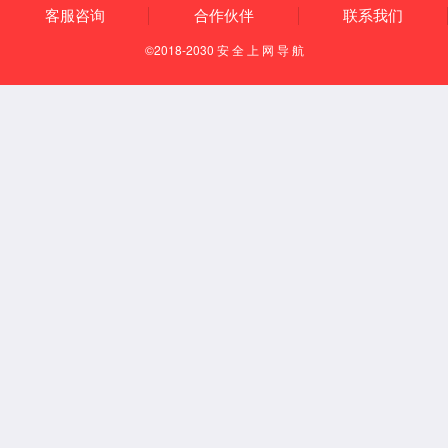
新闻资讯
公司资讯
技术资讯
行业资讯
服务中心
售后服务
观光车租赁
锂电新能源
定制生产
联系我们
AC米兰官网站入口
全国客服热线：
0851-88255200
林经理