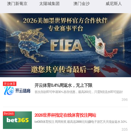
案例中心
CASE
新闻资讯
NEWS
服务中心
SERVICE
联系我们
MESSAGE
超越自我、追求卓越，致力于中国新能源