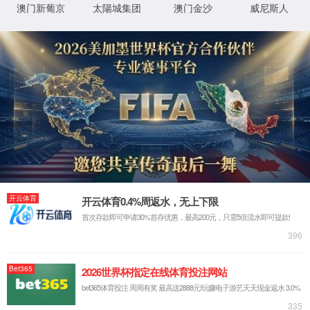
案例中心
CASE
新闻资讯
NEWS
服务中心
SERVICE
联系我们
MESSAGE
超越自我、追求卓越，致力于中国新能源