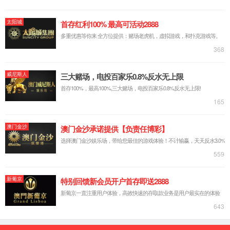
事业的发展！
Committed to the development of the world's new
energy industry!
关于AC米兰官网站入口
荣誉证书
领域优势
产品中心
电动观光车
燃油观光车
观光小火车
观光老爷车
电动巡逻车
电动消防车
特种改装车
卡通车系列
游园车系列
案例中心