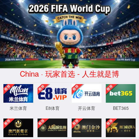
AC米兰(CHN)官网-Milan
Brand
网站首页
HOME
关于AC米兰官网站入口
ABOUT US
产品中心
PRODUCT