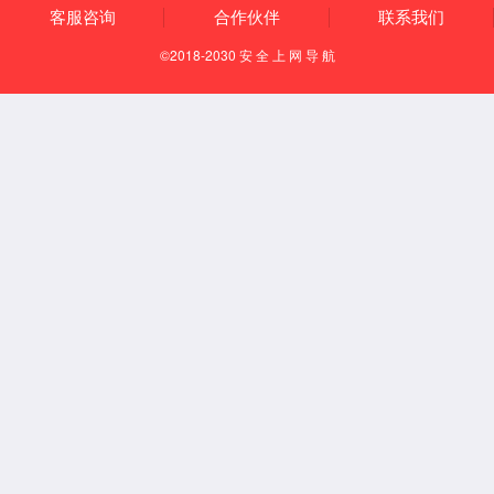
新闻资讯
公司资讯
技术资讯
行业资讯
服务中心
售后服务
观光车租赁
锂电新能源
定制生产
联系我们
AC米兰官网站入口
全国客服热线：
0851-88255200
林经理