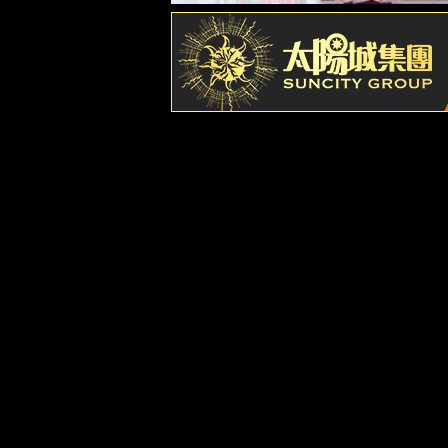
服务中心
售后服务
观光车租赁
锂电新能源
定制生产
联系我们
AC米兰官网站入口
全国客服热线：
0851-88255200
林经理
曾总