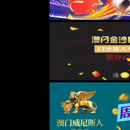
CASE
新闻资讯
NEWS
服务中心
SERVICE
联系我们
MESSAGE
超越自我、追求卓越，致力于中国新能源
Committed to the development of the world's new ener